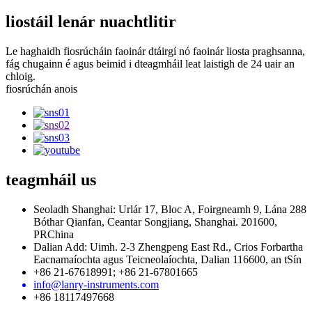
liostáil lenár nuachtlitir
Le haghaidh fiosrúcháin faoinár dtáirgí nó faoinár liosta praghsanna,
fág chugainn é agus beimid i dteagmháil leat laistigh de 24 uair an
chloig.
fiosrúchán anois
teagmháil
us
Seoladh Shanghai: Urlár 17, Bloc A, Foirgneamh 9, Lána 288
Bóthar Qianfan, Ceantar Songjiang, Shanghai. 201600,
PRChina
Dalian Add: Uimh. 2-3 Zhengpeng East Rd., Crios Forbartha
Eacnamaíochta agus Teicneolaíochta, Dalian 116600, an tSín
+86 21-67618991; +86 21-67801665
info@lanry-instruments.com
+86 18117497668