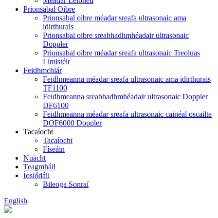
Méadar Leibhéil
Prionsabal Oibre
Prionsabal oibre méadar sreafa ultrasonaic ama
idirthurais
Prionsabal oibre sreabhadhmhéadair ultrasonaic
Doppler
Prionsabal oibre méadar sreafa ultrasonaic Treoluas
Limistéir
Feidhmchlár
Feidhmeanna méadar sreafa ultrasonaic ama idirthurais
TF1100
Feidhmeanna sreabhadhmhéadair ultrasonaic Doppler
DF6100
Feidhmeanna méadar sreafa ultrasonaic cainéal oscailte
DOF6000 Doppler
Tacaíocht
Tacaíocht
Físeáin
Nuacht
Teagmháil
Íoslódáil
Bileoga Sonraí
English