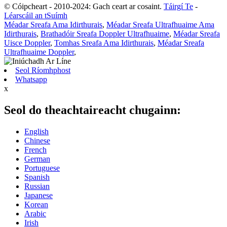
© Cóipcheart - 2010-2024: Gach ceart ar cosaint.
Táirgí Te
-
Léarscáil an tSuímh
Méadar Sreafa Ama Idirthurais
,
Méadar Sreafa Ultrafhuaime Ama
Idirthurais
,
Brathadóir Sreafa Doppler Ultrafhuaime
,
Méadar Sreafa
Uisce Doppler
,
Tomhas Sreafa Ama Idirthurais
,
Méadar Sreafa
Ultrafhuaime Doppler
,
Seol Ríomhphost
Whatsapp
x
Seol do theachtaireacht chugainn:
English
Chinese
French
German
Portuguese
Spanish
Russian
Japanese
Korean
Arabic
Irish