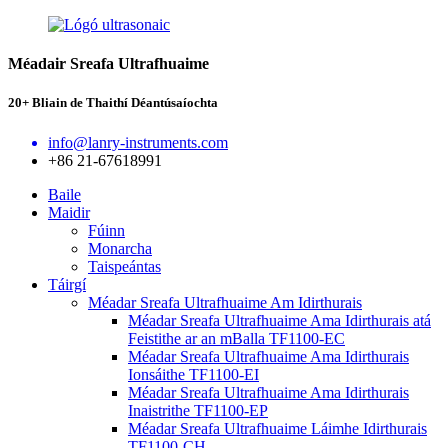
Méadair Sreafa Ultrafhuaime
20+ Bliain de Thaithí Déantúsaíochta
info@lanry-instruments.com
+86 21-67618991
Baile
Maidir
Fúinn
Monarcha
Taispeántas
Táirgí
Méadar Sreafa Ultrafhuaime Am Idirthurais
Méadar Sreafa Ultrafhuaime Ama Idirthurais atá
Feistithe ar an mBalla TF1100-EC
Méadar Sreafa Ultrafhuaime Ama Idirthurais
Ionsáithe TF1100-EI
Méadar Sreafa Ultrafhuaime Ama Idirthurais
Inaistrithe TF1100-EP
Méadar Sreafa Ultrafhuaime Láimhe Idirthurais
TF1100-CH