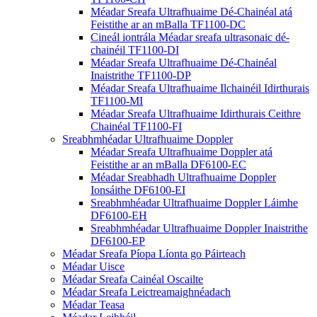
Méadar Sreafa Ultrafhuaime Dé-Chainéal atá
Feistithe ar an mBalla TF1100-DC
Cineál iontrála Méadar sreafa ultrasonaic dé-
chainéil TF1100-DI
Méadar Sreafa Ultrafhuaime Dé-Chainéal
Inaistrithe TF1100-DP
Méadar Sreafa Ultrafhuaime Ilchainéil Idirthurais
TF1100-MI
Méadar Sreafa Ultrafhuaime Idirthurais Ceithre
Chainéal TF1100-FI
Sreabhmhéadar Ultrafhuaime Doppler
Méadar Sreafa Ultrafhuaime Doppler atá
Feistithe ar an mBalla DF6100-EC
Méadar Sreabhadh Ultrafhuaime Doppler
Ionsáithe DF6100-EI
Sreabhmhéadar Ultrafhuaime Doppler Láimhe
DF6100-EH
Sreabhmhéadar Ultrafhuaime Doppler Inaistrithe
DF6100-EP
Méadar Sreafa Píopa Líonta go Páirteach
Méadar Uisce
Méadar Sreafa Cainéal Oscailte
Méadar Sreafa Leictreamaighnéadach
Méadar Teasa