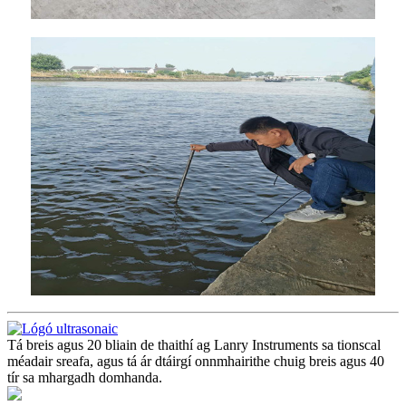
Tá breis agus 20 bliain de thaithí ag Lanry Instruments sa tionscal
méadair sreafa, agus tá ár dtáirgí onnmhairithe chuig breis agus 40
tír sa mhargadh domhanda.