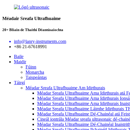
Méadair Sreafa Ultrafhuaime
20+ Bliain de Thaithí Déantúsaíochta
info@lanry-instruments.com
+86 21-67618991
Baile
Maidir
Fúinn
Monarcha
Taispeántas
Táirgí
Méadar Sreafa Ultrafhuaime Am Idirthurais
Méadar Sreafa Ultrafhuaime Ama Idirthurais atá F
Méadar Sreafa Ultrafhuaime Ama Idirthurais Ions
Méadar Sreafa Ultrafhuaime Ama Idirthurais Inais
Méadar Sreafa Ultrafhuaime Láimhe Idirthurais 
Méadar Sreafa Ultrafhuaime Dé-Chainéal atá Feis
Cineál iontrála Méadar sreafa ultrasonaic dé-chai
Méadar Sreafa Ultrafhuaime Dé-Chainéal Inaistr
Méadar Sreafa Ultrafhuaime Ilchainéil Idirthurai