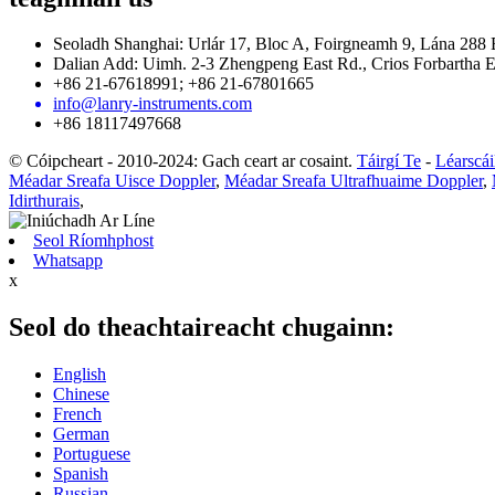
Seoladh Shanghai: Urlár 17, Bloc A, Foirgneamh 9, Lána 288
Dalian Add: Uimh. 2-3 Zhengpeng East Rd., Crios Forbartha E
+86 21-67618991; +86 21-67801665
info@lanry-instruments.com
+86 18117497668
© Cóipcheart - 2010-2024: Gach ceart ar cosaint.
Táirgí Te
-
Léarscái
Méadar Sreafa Uisce Doppler
,
Méadar Sreafa Ultrafhuaime Doppler
,
Idirthurais
,
Seol Ríomhphost
Whatsapp
x
Seol do theachtaireacht chugainn:
English
Chinese
French
German
Portuguese
Spanish
Russian