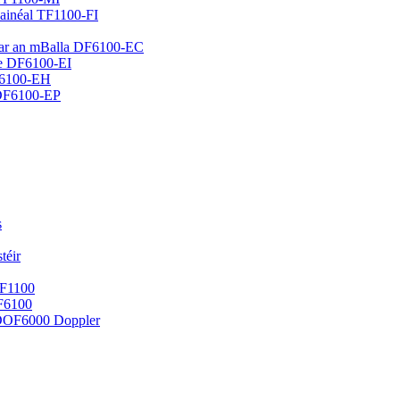
hainéal TF1100-FI
e ar an mBalla DF6100-EC
he DF6100-EI
F6100-EH
 DF6100-EP
s
téir
TF1100
DF6100
e DOF6000 Doppler