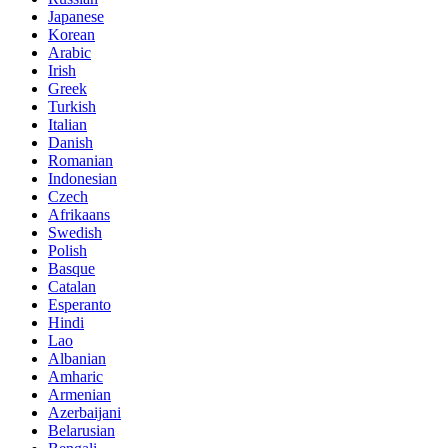
Japanese
Korean
Arabic
Irish
Greek
Turkish
Italian
Danish
Romanian
Indonesian
Czech
Afrikaans
Swedish
Polish
Basque
Catalan
Esperanto
Hindi
Lao
Albanian
Amharic
Armenian
Azerbaijani
Belarusian