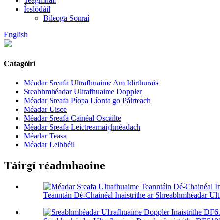
Teagmháil
Íoslódáil
Bileoga Sonraí
English
Catagóirí
Méadar Sreafa Ultrafhuaime Am Idirthurais
Sreabhmhéadar Ultrafhuaime Doppler
Méadar Sreafa Píopa Líonta go Páirteach
Méadar Uisce
Méadar Sreafa Cainéal Oscailte
Méadar Sreafa Leictreamaighnéadach
Méadar Teasa
Méadar Leibhéil
Táirgí réadmhaoine
Teanntán Dé-Chainéal Inaistrithe ar Shreabhmhéadar Ult