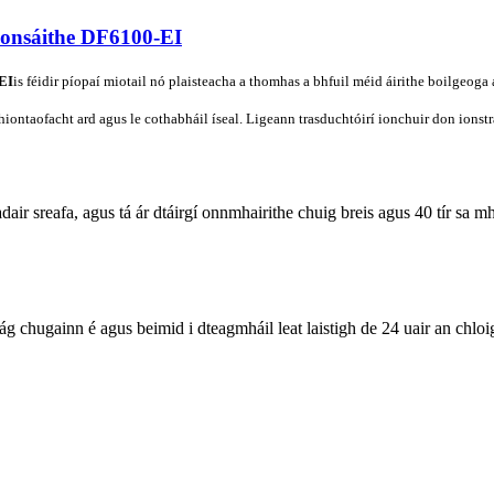
onsáithe DF6100-EI
EI
is féidir píopaí miotail nó plaisteacha a thomhas a bhfuil méid áirithe boilgeoga a
le hiontaofacht ard agus le cothabháil íseal. Ligeann trasduchtóirí ionchuir don ionst
adair sreafa, agus tá ár dtáirgí onnmhairithe chuig breis agus 40 tír s
ág chugainn é agus beimid i dteagmháil leat laistigh de 24 uair an chloi