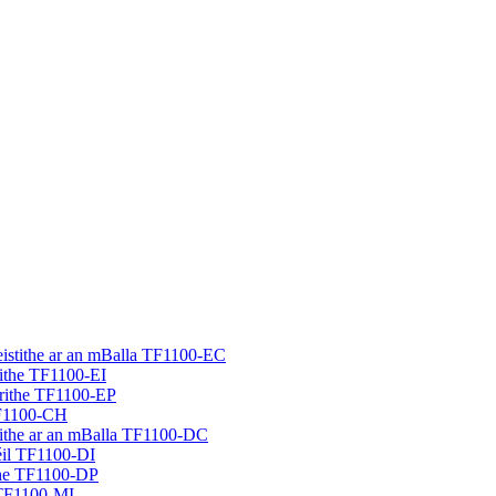
eistithe ar an mBalla TF1100-EC
áithe TF1100-EI
trithe TF1100-EP
TF1100-CH
tithe ar an mBalla TF1100-DC
néil TF1100-DI
ithe TF1100-DP
s TF1100-MI