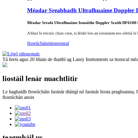
Méadar Sreabhadh Ultrafhuaime Doppler I
Méadar Sreafa Ultrafhuaime Ionsáithe Doppler Sraith DF6100-
A bhuí le teicníc chun cinn, is féidir leis an ionstraim seo oibriú 
fiosrúchán
mionsonraí
Tá breis agus 20 bliain de thaithí ag Lanry Instruments sa tionscal mé
liostáil lenár nuachtlitir
Le haghaidh fiosrúcháin faoinár dtáirgí nó faoinár liosta praghsanna, f
fiosrúchán anois
teagmháil
us