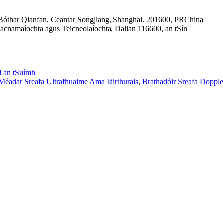
 Bóthar Qianfan, Ceantar Songjiang, Shanghai. 201600, PRChina
acnamaíochta agus Teicneolaíochta, Dalian 116600, an tSín
l an tSuímh
Méadar Sreafa Ultrafhuaime Ama Idirthurais
,
Brathadóir Sreafa Dopple