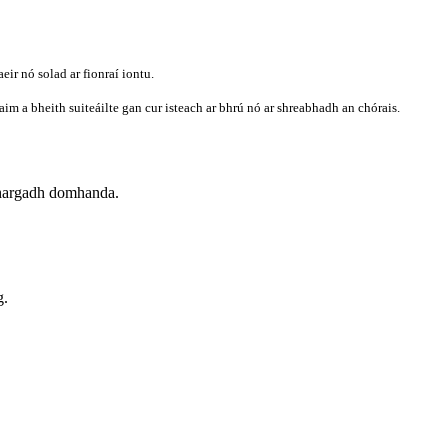
eir nó solad ar fionraí iontu.
raim a bheith suiteáilte gan cur isteach ar bhrú nó ar shreabhadh an chórais.
a mhargadh domhanda.
g.