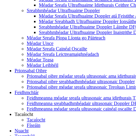
Méadar Sreafa Ultrafhuaime Idirthurais Ceithre C
Sreabhmhéadar Ultrafhuaime Doppler
Méadar Sreafa Ultrafhuaime Doppler atá Feistith
Méadar Sreabhadh Ultrafhuaime Doppler Ionsáit
Sreabhmhéadar Ultrafhuaime Doppler Láimhe D
Sreabhmhéadar Ultrafhuaime Doppler Inaistrithe
Méadar Sreafa Píopa Líonta go Páirteach
Méadar Uisce
Méadar Sreafa Cainéal Oscailte
Méadar Sreafa Leictreamaighnéadach
Méadar Teasa
Méadar Leibhéil
Prionsabal Oibre
Prionsabal oibre méadar sreafa ultrasonaic ama idirthurai
Prionsabal oibre sreabhadhmhéadair ultrasonaic Doppler
Prionsabal oibre méadar sreafa ultrasonaic Treoluas Limis
Feidhmchlár
Feidhmeanna méadar sreafa ultrasonaic ama idirthurais 
Feidhmeanna sreabhadhmhéadair ultrasonaic Doppler 
Feidhmeanna méadar sreafa ultrasonaic cainéal oscailt
Tacaíocht
Tacaíocht
Físeáin
Nuacht