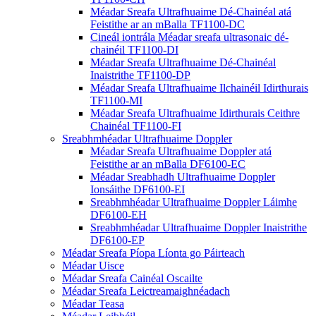
Méadar Sreafa Ultrafhuaime Dé-Chainéal atá
Feistithe ar an mBalla TF1100-DC
Cineál iontrála Méadar sreafa ultrasonaic dé-
chainéil TF1100-DI
Méadar Sreafa Ultrafhuaime Dé-Chainéal
Inaistrithe TF1100-DP
Méadar Sreafa Ultrafhuaime Ilchainéil Idirthurais
TF1100-MI
Méadar Sreafa Ultrafhuaime Idirthurais Ceithre
Chainéal TF1100-FI
Sreabhmhéadar Ultrafhuaime Doppler
Méadar Sreafa Ultrafhuaime Doppler atá
Feistithe ar an mBalla DF6100-EC
Méadar Sreabhadh Ultrafhuaime Doppler
Ionsáithe DF6100-EI
Sreabhmhéadar Ultrafhuaime Doppler Láimhe
DF6100-EH
Sreabhmhéadar Ultrafhuaime Doppler Inaistrithe
DF6100-EP
Méadar Sreafa Píopa Líonta go Páirteach
Méadar Uisce
Méadar Sreafa Cainéal Oscailte
Méadar Sreafa Leictreamaighnéadach
Méadar Teasa