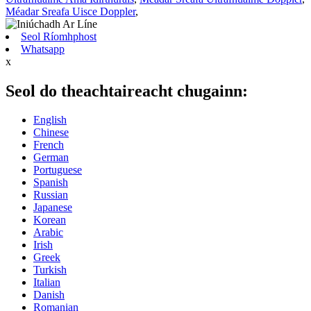
Méadar Sreafa Uisce Doppler
,
Seol Ríomhphost
Whatsapp
x
Seol do theachtaireacht chugainn:
English
Chinese
French
German
Portuguese
Spanish
Russian
Japanese
Korean
Arabic
Irish
Greek
Turkish
Italian
Danish
Romanian