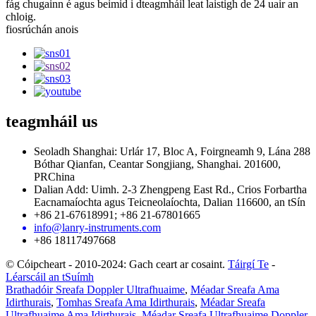
fág chugainn é agus beimid i dteagmháil leat laistigh de 24 uair an
chloig.
fiosrúchán anois
teagmháil
us
Seoladh Shanghai: Urlár 17, Bloc A, Foirgneamh 9, Lána 288
Bóthar Qianfan, Ceantar Songjiang, Shanghai. 201600,
PRChina
Dalian Add: Uimh. 2-3 Zhengpeng East Rd., Crios Forbartha
Eacnamaíochta agus Teicneolaíochta, Dalian 116600, an tSín
+86 21-67618991; +86 21-67801665
info@lanry-instruments.com
+86 18117497668
© Cóipcheart - 2010-2024: Gach ceart ar cosaint.
Táirgí Te
-
Léarscáil an tSuímh
Brathadóir Sreafa Doppler Ultrafhuaime
,
Méadar Sreafa Ama
Idirthurais
,
Tomhas Sreafa Ama Idirthurais
,
Méadar Sreafa
Ultrafhuaime Ama Idirthurais
,
Méadar Sreafa Ultrafhuaime Doppler
,