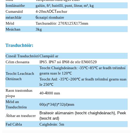
Iomlánaithe
galún, ft³, bairillí, punt, lítear, m³, kg
Cumarsáid
4-20mA
OCT
aschur
méarchlár
6
cnaipí ríomhaire
Méid
Tarchuradóir: 270X125X175mm
Meáchan
3kg
Trasduchtóir:
Cineál Trasduchtóirí
Clampáil ar
Céim chosanta
IP65. IP67 nó IP68 de réir EN60529
Teocht Chaighdeánach: -35℃~85℃ ar feadh tréimhsí
gearra suas le 120℃
Teocht Leachtach
Oiriúnach
Teocht Ard: -35℃~200℃ ar feadh tréimhsí gearra suas
le 250℃
Raon trastomhas
40-
4
000 mm
píopa
Méid an
60(a)*34(l)*32(d)mm
Trasduchtóra
Braiteoir alúmanaim (teocht chaighdeánach), Peek
Ábhar an trasducer
(teocht ard)
Fad Cábla
Caighdeán: 5m