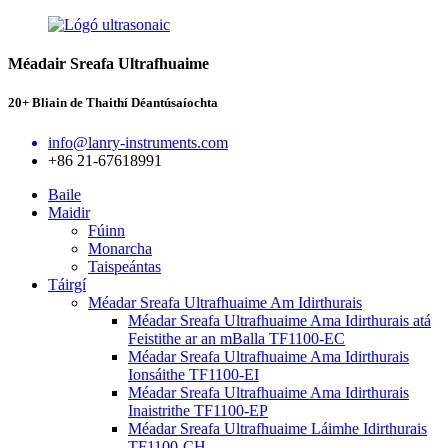
Méadair Sreafa Ultrafhuaime
20+ Bliain de Thaithí Déantúsaíochta
info@lanry-instruments.com
+86 21-67618991
Baile
Maidir
Fúinn
Monarcha
Taispeántas
Táirgí
Méadar Sreafa Ultrafhuaime Am Idirthurais
Méadar Sreafa Ultrafhuaime Ama Idirthurais atá
Feistithe ar an mBalla TF1100-EC
Méadar Sreafa Ultrafhuaime Ama Idirthurais
Ionsáithe TF1100-EI
Méadar Sreafa Ultrafhuaime Ama Idirthurais
Inaistrithe TF1100-EP
Méadar Sreafa Ultrafhuaime Láimhe Idirthurais
TF1100-CH