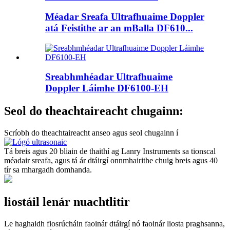
Méadar Sreafa Ultrafhuaime Doppler
atá Feistithe ar an mBalla DF610...
Sreabhmhéadar Ultrafhuaime
Doppler Láimhe DF6100-EH
Seol do theachtaireacht chugainn:
Scríobh do theachtaireacht anseo agus seol chugainn í
Tá breis agus 20 bliain de thaithí ag Lanry Instruments sa tionscal
méadair sreafa, agus tá ár dtáirgí onnmhairithe chuig breis agus 40
tír sa mhargadh domhanda.
liostáil lenár nuachtlitir
Le haghaidh fiosrúcháin faoinár dtáirgí nó faoinár liosta praghsanna,