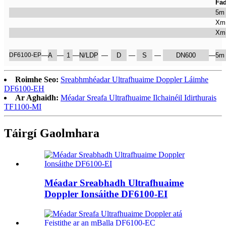
Fad
5m
Xm
Xm
DF6100-EP
—
A
—
1
—
N/LDP
—
D
—
S
—
DN600
—
5m
Roimhe Seo:
Sreabhmhéadar Ultrafhuaime Doppler Láimhe
DF6100-EH
Ar Aghaidh:
Méadar Sreafa Ultrafhuaime Ilchainéil Idirthurais
TF1100-MI
Táirgí Gaolmhara
Méadar Sreabhadh Ultrafhuaime
Doppler Ionsáithe DF6100-EI