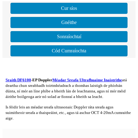
Cur síos
Gnéithe
Sonraíochtaí
Cód Cumraíochta
Sraith DF6100
-EP Doppler
Méadar Sreafa Ultrafhuaime Inaistrithe
atá
deartha chun sreabhadh toirtmhéadrach a thomhas laistigh de phíobán
dúnta, ní mór an líne phíbe a bheith lán de leachtanna, agus ní mór méid
áirithe boilgeoga aeir nó solad ar fionraí a bheith sa leacht.
Is féidir leis an méadar sreafa ultrasonaic Doppler ráta sreafa agus
suimitheoir sreafa a thaispeáint, etc., agus tá aschur OCT 4-20mA cumraithe
aige.