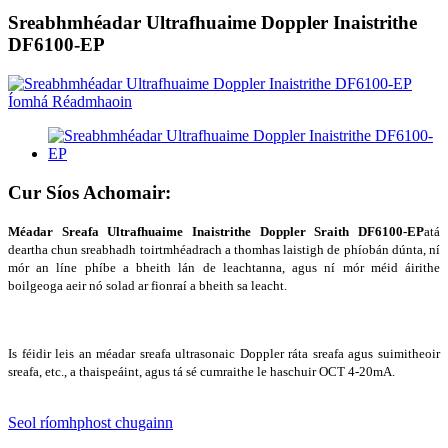
Sreabhmhéadar Ultrafhuaime Doppler Inaistrithe
DF6100-EP
Cur Síos Achomair:
Méadar Sreafa Ultrafhuaime Inaistrithe Doppler Sraith DF6100-EP
atá
deartha chun sreabhadh toirtmhéadrach a thomhas laistigh de phíobán dúnta, ní
mór an líne phíbe a bheith lán de leachtanna, agus ní mór méid áirithe
boilgeoga aeir nó solad ar fionraí a bheith sa leacht.
Is féidir leis an méadar sreafa ultrasonaic Doppler ráta sreafa agus suimitheoir
sreafa, etc., a thaispeáint, agus tá sé cumraithe le haschuir OCT 4-20mA.
Seol ríomhphost chugainn