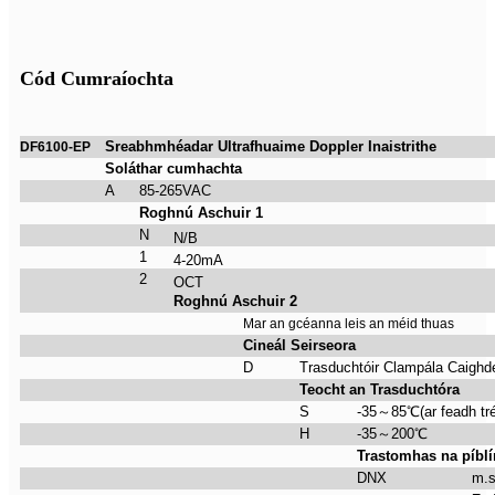
Cód Cumraíochta
Sreabhmhéadar Ultrafhuaime Doppler Inaistrithe
DF6100-EP
Soláthar cumhachta
A
85-265VAC
Roghnú Aschuir 1
N
N/B
1
4-20mA
2
OCT
Roghnú Aschuir 2
Mar an gcéanna leis an méid thuas
Cineál Seirseora
D
Trasduchtóir Clampála Caigh
Teocht an Trasduchtóra
S
-35
～
85
℃
(ar feadh t
H
-35
～
200
℃
Trastomhas na píblí
DNX
m.