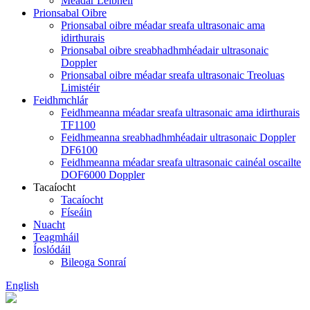
Méadar Leibhéil
Prionsabal Oibre
Prionsabal oibre méadar sreafa ultrasonaic ama
idirthurais
Prionsabal oibre sreabhadhmhéadair ultrasonaic
Doppler
Prionsabal oibre méadar sreafa ultrasonaic Treoluas
Limistéir
Feidhmchlár
Feidhmeanna méadar sreafa ultrasonaic ama idirthurais
TF1100
Feidhmeanna sreabhadhmhéadair ultrasonaic Doppler
DF6100
Feidhmeanna méadar sreafa ultrasonaic cainéal oscailte
DOF6000 Doppler
Tacaíocht
Tacaíocht
Físeáin
Nuacht
Teagmháil
Íoslódáil
Bileoga Sonraí
English