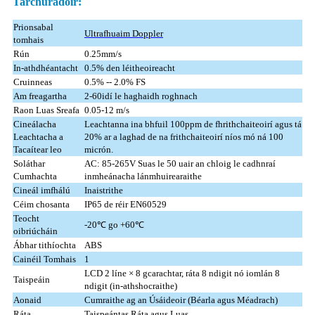
Tarchuradóir:
Prionsabal
Ultrafhuaim Doppler
tomhais
Rún
0.25mm/s
In-athdhéantacht
0.5% den léitheoireacht
Cruinneas
0.5% -- 2.0% FS
Am freagartha
2-60idí le haghaidh roghnach
Raon Luas Sreafa
0.05-12 m/s
Cineálacha
Leachtanna ina bhfuil 100ppm de fhrithchaiteoirí agus tá
Leachtacha a
20% ar a laghad de na frithchaiteoirí níos mó ná 100
Tacaítear leo
micrón.
Soláthar
AC: 85-265V Suas le 50 uair an chloig le cadhnraí
Cumhachta
inmheánacha lánmhuirearaithe
Cineál imfhálú
Inaistrithe
Céim chosanta
IP65 de réir EN60529
Teocht
-20℃ go +60℃
oibriúcháin
Ábhar tithíochta
ABS
Cainéil Tomhais
1
LCD 2 líne × 8 gcarachtar, ráta 8 ndigit nó iomlán 8
Taispeáin
ndigit (in-athshocraithe)
Aonaid
Cumraithe ag an Úsáideoir (Béarla agus Méadrach)
Ráta
Taispeántas Ráta agus Luas