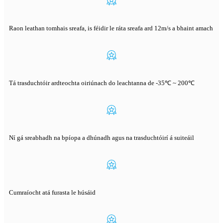
Raon leathan tomhais sreafa, is féidir le ráta sreafa ard 12m/s a bhaint amach
Tá trasduchtóir ardteochta oiriúnach do leachtanna de -35℃ ~ 200℃
Ní gá sreabhadh na bpíopa a dhúnadh agus na trasduchtóirí á suiteáil
Cumraíocht atá furasta le húsáid