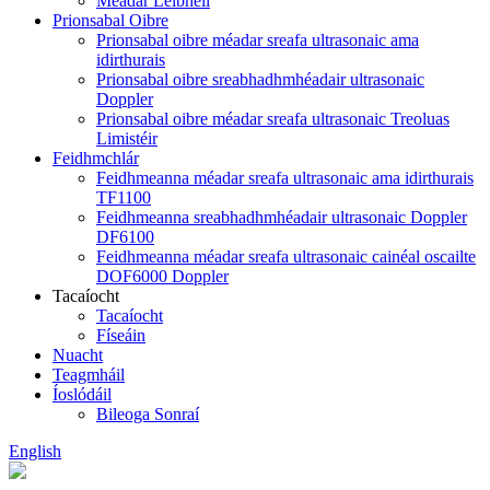
Méadar Leibhéil
Prionsabal Oibre
Prionsabal oibre méadar sreafa ultrasonaic ama
idirthurais
Prionsabal oibre sreabhadhmhéadair ultrasonaic
Doppler
Prionsabal oibre méadar sreafa ultrasonaic Treoluas
Limistéir
Feidhmchlár
Feidhmeanna méadar sreafa ultrasonaic ama idirthurais
TF1100
Feidhmeanna sreabhadhmhéadair ultrasonaic Doppler
DF6100
Feidhmeanna méadar sreafa ultrasonaic cainéal oscailte
DOF6000 Doppler
Tacaíocht
Tacaíocht
Físeáin
Nuacht
Teagmháil
Íoslódáil
Bileoga Sonraí
English