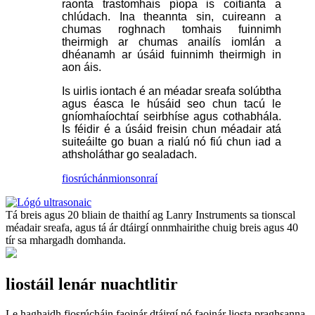
raonta trastomhais píopa is coitianta a
chlúdach. Ina theannta sin, cuireann a
chumas roghnach tomhais fuinnimh
theirmigh ar chumas anailís iomlán a
dhéanamh ar úsáid fuinnimh theirmigh in
aon áis.
Is uirlis iontach é an méadar sreafa solúbtha
agus éasca le húsáid seo chun tacú le
gníomhaíochtaí seirbhíse agus cothabhála.
Is féidir é a úsáid freisin chun méadair atá
suiteáilte go buan a rialú nó fiú chun iad a
athsholáthar go sealadach.
fiosrúchán
mionsonraí
Tá breis agus 20 bliain de thaithí ag Lanry Instruments sa tionscal
méadair sreafa, agus tá ár dtáirgí onnmhairithe chuig breis agus 40
tír sa mhargadh domhanda.
liostáil lenár nuachtlitir
Le haghaidh fiosrúcháin faoinár dtáirgí nó faoinár liosta praghsanna,