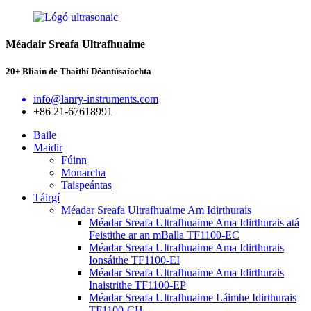
Méadair Sreafa Ultrafhuaime
20+ Bliain de Thaithí Déantúsaíochta
info@lanry-instruments.com
+86 21-67618991
Baile
Maidir
Fúinn
Monarcha
Taispeántas
Táirgí
Méadar Sreafa Ultrafhuaime Am Idirthurais
Méadar Sreafa Ultrafhuaime Ama Idirthurais atá
Feistithe ar an mBalla TF1100-EC
Méadar Sreafa Ultrafhuaime Ama Idirthurais
Ionsáithe TF1100-EI
Méadar Sreafa Ultrafhuaime Ama Idirthurais
Inaistrithe TF1100-EP
Méadar Sreafa Ultrafhuaime Láimhe Idirthurais
TF1100-CH