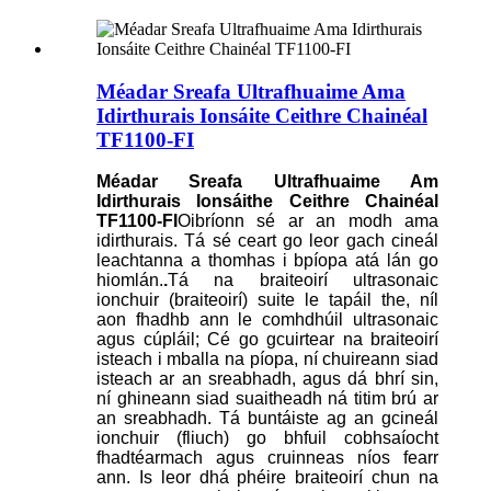
Méadar Sreafa Ultrafhuaime Ama
Idirthurais Ionsáite Ceithre Chainéal
TF1100-FI
Méadar Sreafa Ultrafhuaime Am
Idirthurais Ionsáithe Ceithre Chainéal
TF1100-FI
Oibríonn sé ar an modh ama
idirthurais. Tá sé ceart go leor gach cineál
leachtanna a thomhas i bpíopa atá lán go
hiomlán.
.
Tá na braiteoirí ultrasonaic
ionchuir (braiteoirí) suite le tapáil the, níl
aon fhadhb ann le comhdhúil ultrasonaic
agus cúpláil; Cé go gcuirtear na braiteoirí
isteach i mballa na píopa, ní chuireann siad
isteach ar an sreabhadh, agus dá bhrí sin,
ní ghineann siad suaitheadh ​​ná titim brú ar
an sreabhadh. Tá buntáiste ag an gcineál
ionchuir (fliuch) go bhfuil cobhsaíocht
fhadtéarmach agus cruinneas níos fearr
ann. Is leor dhá phéire braiteoirí chun na