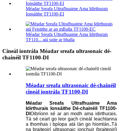
Méadar Sreafa Ultrafhuaime Ama Idirthurais
Ionsáithe TF1100-EI
Méadar Sreafa Ultrafhuaime Ama Idirthurais
TF110... atá suite ar bhalla
Cineál iontrála Méadar sreafa ultrasonaic dé-
chainéil TF1100-DI
Méadar sreafa ultrasonaic dé-chainéil
cineál iontrála TF1100-DI
Méadar Sreafa Ultrafhuaime Ama
Idirthurais Ionsáithe Dé-chainéil TF1100-
DI
Oibríonn sé ar an modh ama idirthurais.
Tá sé ceart go leor gach cineál leachtanna
a thomhas i bpíopa atá lán go hiomlán.
.
Tá
na braiteoirí ultrasonaic ionchuir (braiteoirí)