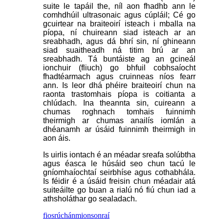
suite le tapáil the, níl aon fhadhb ann le
comhdhúil ultrasonaic agus cúpláil; Cé go
gcuirtear na braiteoirí isteach i mballa na
píopa, ní chuireann siad isteach ar an
sreabhadh, agus dá bhrí sin, ní ghineann
siad suaitheadh ​​ná titim brú ar an
sreabhadh. Tá buntáiste ag an gcineál
ionchuir (fliuch) go bhfuil cobhsaíocht
fhadtéarmach agus cruinneas níos fearr
ann. Is leor dhá phéire braiteoirí chun na
raonta trastomhais píopa is coitianta a
chlúdach. Ina theannta sin, cuireann a
chumas roghnach tomhais fuinnimh
theirmigh ar chumas anailís iomlán a
dhéanamh ar úsáid fuinnimh theirmigh in
aon áis.
Is uirlis iontach é an méadar sreafa solúbtha
agus éasca le húsáid seo chun tacú le
gníomhaíochtaí seirbhíse agus cothabhála.
Is féidir é a úsáid freisin chun méadair atá
suiteáilte go buan a rialú nó fiú chun iad a
athsholáthar go sealadach.
fiosrúchán
mionsonraí