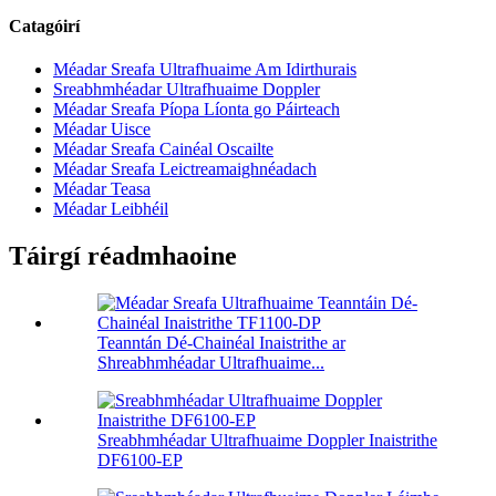
Catagóirí
Méadar Sreafa Ultrafhuaime Am Idirthurais
Sreabhmhéadar Ultrafhuaime Doppler
Méadar Sreafa Píopa Líonta go Páirteach
Méadar Uisce
Méadar Sreafa Cainéal Oscailte
Méadar Sreafa Leictreamaighnéadach
Méadar Teasa
Méadar Leibhéil
Táirgí réadmhaoine
Teanntán Dé-Chainéal Inaistrithe ar
Shreabhmhéadar Ultrafhuaime...
Sreabhmhéadar Ultrafhuaime Doppler Inaistrithe
DF6100-EP