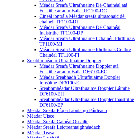
Méadar Sreafa Ultrafhuaime Dé-Chainéal atá
Feistithe ar an mBalla TF1100-DC
Cineál iontrála Méadar sreafa ultrasonaic dé-
chainéil TF1100-DI
Méadar Sreafa Ultrafhuaime Dé-Chainéal
Inaistrithe TF1100-DP
Méadar Sreafa Ultrafhuaime Ilchainéil Idirthurais
TF1100-MI
Méadar Sreafa Ultrafhuaime Idirthurais Ceithre
Chainéal TF1100-FI
Sreabhmhéadar Ultrafhuaime Doppler
Méadar Sreafa Ultrafhuaime Doppler atá
Feistithe ar an mBalla DF6100-EC
Méadar Sreabhadh Ultrafhuaime Doppler
Ionsáithe DF6100-EI
Sreabhmhéadar Ultrafhuaime Doppler Láimhe
DF6100-EH
Sreabhmhéadar Ultrafhuaime Doppler Inaistrithe
DF6100-EP
Méadar Sreafa Píopa Líonta go Páirteach
Méadar Uisce
Méadar Sreafa Cainéal Oscailte
Méadar Sreafa Leictreamaighnéadach
Méadar Teasa