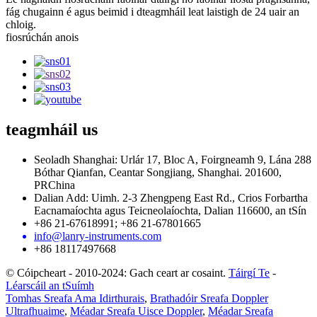
fág chugainn é agus beimid i dteagmháil leat laistigh de 24 uair an
chloig.
fiosrúchán anois
teagmháil
us
Seoladh Shanghai: Urlár 17, Bloc A, Foirgneamh 9, Lána 288
Bóthar Qianfan, Ceantar Songjiang, Shanghai. 201600,
PRChina
Dalian Add: Uimh. 2-3 Zhengpeng East Rd., Crios Forbartha
Eacnamaíochta agus Teicneolaíochta, Dalian 116600, an tSín
+86 21-67618991; +86 21-67801665
info@lanry-instruments.com
+86 18117497668
© Cóipcheart - 2010-2024: Gach ceart ar cosaint.
Táirgí Te
-
Léarscáil an tSuímh
Tomhas Sreafa Ama Idirthurais
,
Brathadóir Sreafa Doppler
Ultrafhuaime
,
Méadar Sreafa Uisce Doppler
,
Méadar Sreafa