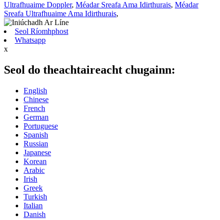
Ultrafhuaime Doppler
,
Méadar Sreafa Ama Idirthurais
,
Méadar
Sreafa Ultrafhuaime Ama Idirthurais
,
Seol Ríomhphost
Whatsapp
x
Seol do theachtaireacht chugainn:
English
Chinese
French
German
Portuguese
Spanish
Russian
Japanese
Korean
Arabic
Irish
Greek
Turkish
Italian
Danish