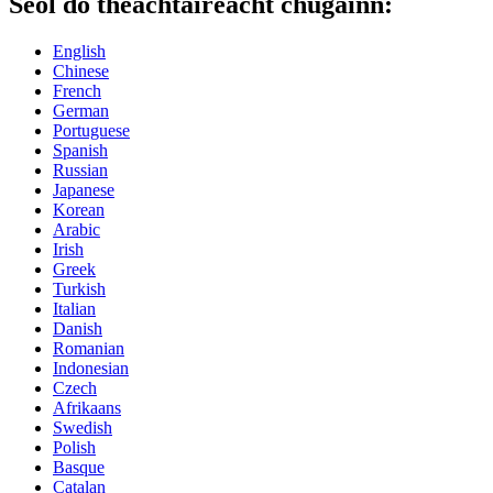
Seol do theachtaireacht chugainn:
English
Chinese
French
German
Portuguese
Spanish
Russian
Japanese
Korean
Arabic
Irish
Greek
Turkish
Italian
Danish
Romanian
Indonesian
Czech
Afrikaans
Swedish
Polish
Basque
Catalan