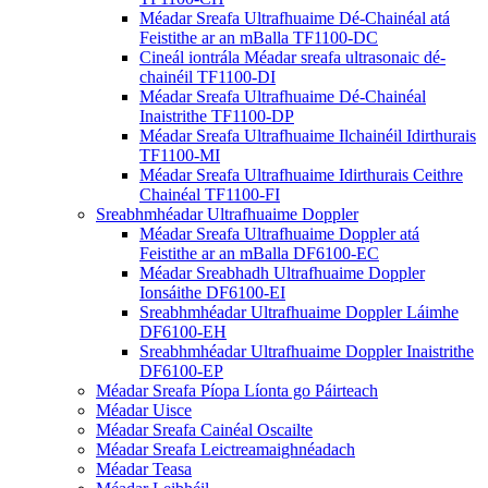
Méadar Sreafa Ultrafhuaime Dé-Chainéal atá
Feistithe ar an mBalla TF1100-DC
Cineál iontrála Méadar sreafa ultrasonaic dé-
chainéil TF1100-DI
Méadar Sreafa Ultrafhuaime Dé-Chainéal
Inaistrithe TF1100-DP
Méadar Sreafa Ultrafhuaime Ilchainéil Idirthurais
TF1100-MI
Méadar Sreafa Ultrafhuaime Idirthurais Ceithre
Chainéal TF1100-FI
Sreabhmhéadar Ultrafhuaime Doppler
Méadar Sreafa Ultrafhuaime Doppler atá
Feistithe ar an mBalla DF6100-EC
Méadar Sreabhadh Ultrafhuaime Doppler
Ionsáithe DF6100-EI
Sreabhmhéadar Ultrafhuaime Doppler Láimhe
DF6100-EH
Sreabhmhéadar Ultrafhuaime Doppler Inaistrithe
DF6100-EP
Méadar Sreafa Píopa Líonta go Páirteach
Méadar Uisce
Méadar Sreafa Cainéal Oscailte
Méadar Sreafa Leictreamaighnéadach
Méadar Teasa