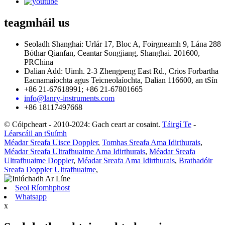
teagmháil
us
Seoladh Shanghai: Urlár 17, Bloc A, Foirgneamh 9, Lána 288
Bóthar Qianfan, Ceantar Songjiang, Shanghai. 201600,
PRChina
Dalian Add: Uimh. 2-3 Zhengpeng East Rd., Crios Forbartha
Eacnamaíochta agus Teicneolaíochta, Dalian 116600, an tSín
+86 21-67618991; +86 21-67801665
info@lanry-instruments.com
+86 18117497668
© Cóipcheart - 2010-2024: Gach ceart ar cosaint.
Táirgí Te
-
Léarscáil an tSuímh
Méadar Sreafa Uisce Doppler
,
Tomhas Sreafa Ama Idirthurais
,
Méadar Sreafa Ultrafhuaime Ama Idirthurais
,
Méadar Sreafa
Ultrafhuaime Doppler
,
Méadar Sreafa Ama Idirthurais
,
Brathadóir
Sreafa Doppler Ultrafhuaime
,
Seol Ríomhphost
Whatsapp
x