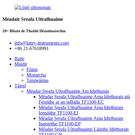
Méadair Sreafa Ultrafhuaime
20+ Bliain de Thaithí Déantúsaíochta
info@lanry-instruments.com
+86 21-67618991
Baile
Maidir
Fúinn
Monarcha
Taispeántas
Táirgí
Méadar Sreafa Ultrafhuaime Am Idirthurais
Méadar Sreafa Ultrafhuaime Ama Idirthurais atá
Feistithe ar an mBalla TF1100-EC
Méadar Sreafa Ultrafhuaime Ama Idirthurais
Ionsáithe TF1100-EI
Méadar Sreafa Ultrafhuaime Ama Idirthurais
Inaistrithe TF1100-EP
Méadar Sreafa Ultrafhuaime Láimhe Idirthurais
TF1100-CH