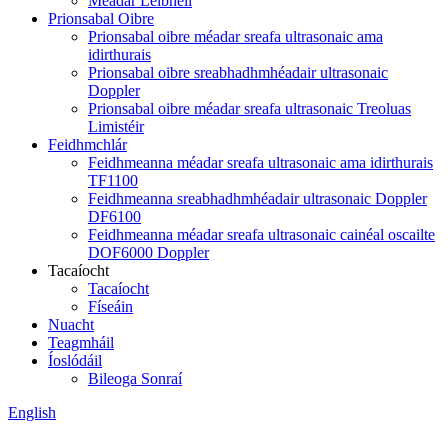
Méadar Leibhéil
Prionsabal Oibre
Prionsabal oibre méadar sreafa ultrasonaic ama
idirthurais
Prionsabal oibre sreabhadhmhéadair ultrasonaic
Doppler
Prionsabal oibre méadar sreafa ultrasonaic Treoluas
Limistéir
Feidhmchlár
Feidhmeanna méadar sreafa ultrasonaic ama idirthurais
TF1100
Feidhmeanna sreabhadhmhéadair ultrasonaic Doppler
DF6100
Feidhmeanna méadar sreafa ultrasonaic cainéal oscailte
DOF6000 Doppler
Tacaíocht
Tacaíocht
Físeáin
Nuacht
Teagmháil
Íoslódáil
Bileoga Sonraí
English