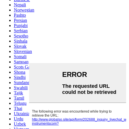
Nepali
Norwegian
Pashto
Persian
Punjabi
Serbian
Sesotho
Sinhala
Slovak
Slovenian
Somali
Samoan
Scots Gaelic
Shona
Sindhi
Sundanese
Swahili
Tajik
Tamil
Telugu
Thai
Ukrainian
Urdu
Uzbek