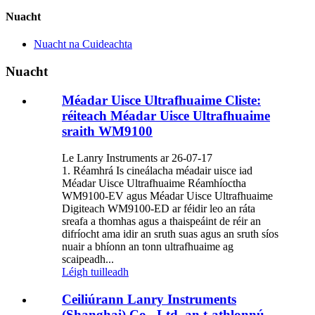
Nuacht
Nuacht na Cuideachta
Nuacht
Méadar Uisce Ultrafhuaime Cliste:
réiteach Méadar Uisce Ultrafhuaime
sraith WM9100
Le Lanry Instruments ar 26-07-17
1. Réamhrá Is cineálacha méadair uisce iad
Méadar Uisce Ultrafhuaime Réamhíoctha
WM9100-EV agus Méadar Uisce Ultrafhuaime
Digiteach WM9100-ED ar féidir leo an ráta
sreafa a thomhas agus a thaispeáint de réir an
difríocht ama idir an sruth suas agus an sruth síos
nuair a bhíonn an tonn ultrafhuaime ag
scaipeadh...
Léigh tuilleadh
Ceiliúrann Lanry Instruments
(Shanghai) Co., Ltd. an t-athlonnú