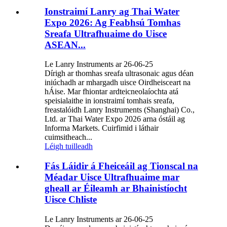
Ionstraimí Lanry ag Thai Water
Expo 2026: Ag Feabhsú Tomhas
Sreafa Ultrafhuaime do Uisce
ASEAN...
Le Lanry Instruments ar 26-06-25
Dírigh ar thomhas sreafa ultrasonaic agus déan
iniúchadh ar mhargadh uisce Oirdheisceart na
hÁise. Mar fhiontar ardteicneolaíochta atá
speisialaithe in ionstraimí tomhais sreafa,
freastalóidh Lanry Instruments (Shanghai) Co.,
Ltd. ar Thai Water Expo 2026 arna óstáil ag
Informa Markets. Cuirfimid i láthair
cuimsitheach...
Léigh tuilleadh
Fás Láidir á Fheiceáil ag Tionscal na
Méadar Uisce Ultrafhuaime mar
gheall ar Éileamh ar Bhainistíocht
Uisce Chliste
Le Lanry Instruments ar 26-06-25