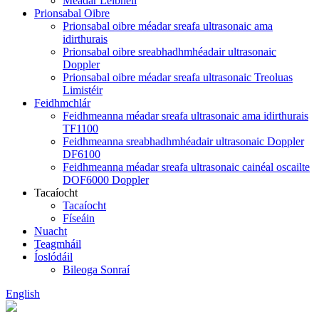
Méadar Leibhéil
Prionsabal Oibre
Prionsabal oibre méadar sreafa ultrasonaic ama
idirthurais
Prionsabal oibre sreabhadhmhéadair ultrasonaic
Doppler
Prionsabal oibre méadar sreafa ultrasonaic Treoluas
Limistéir
Feidhmchlár
Feidhmeanna méadar sreafa ultrasonaic ama idirthurais
TF1100
Feidhmeanna sreabhadhmhéadair ultrasonaic Doppler
DF6100
Feidhmeanna méadar sreafa ultrasonaic cainéal oscailte
DOF6000 Doppler
Tacaíocht
Tacaíocht
Físeáin
Nuacht
Teagmháil
Íoslódáil
Bileoga Sonraí
English