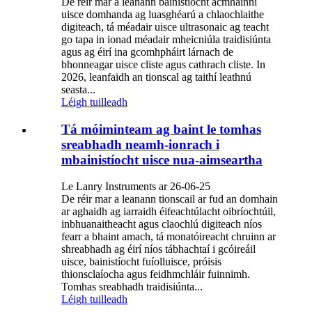
De réir mar a leanann bainistíocht acmhainní
uisce domhanda ag luasghéarú a chlaochlaithe
digiteach, tá méadair uisce ultrasonaic ag teacht
go tapa in ionad méadair mheicniúla traidisiúnta
agus ag éirí ina gcomhpháirt lárnach de
bhonneagar uisce cliste agus cathrach cliste. In
2026, leanfaidh an tionscal ag taithí leathnú
seasta...
Léigh tuilleadh
Tá móiminteam ag baint le tomhas
sreabhadh neamh-ionrach i
mbainistíocht uisce nua-aimseartha
Le Lanry Instruments ar 26-06-25
De réir mar a leanann tionscail ar fud an domhain
ar aghaidh ag iarraidh éifeachtúlacht oibríochtúil,
inbhuanaitheacht agus claochlú digiteach níos
fearr a bhaint amach, tá monatóireacht chruinn ar
shreabhadh ag éirí níos tábhachtaí i gcóireáil
uisce, bainistíocht fuíolluisce, próisis
thionsclaíocha agus feidhmchláir fuinnimh.
Tomhas sreabhadh traidisiúnta...
Léigh tuilleadh