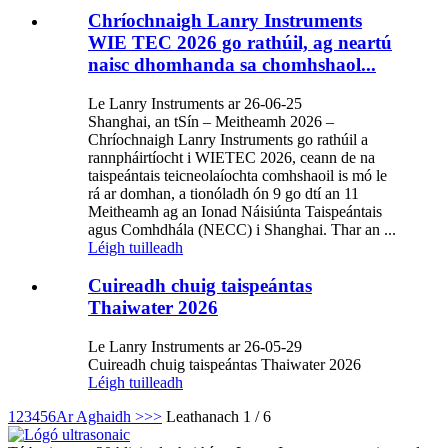
Chríochnaigh Lanry Instruments
WIE TEC 2026 go rathúil, ag neartú
naisc dhomhanda sa chomhshaol...
Le Lanry Instruments ar 26-06-25
Shanghai, an tSín – Meitheamh 2026 –
Chríochnaigh Lanry Instruments go rathúil a
rannpháirtíocht i WIETEC 2026, ceann de na
taispeántais teicneolaíochta comhshaoil ​​​​is mó le
rá ar domhan, a tionóladh ón 9 go dtí an 11
Meitheamh ag an Ionad Náisiúnta Taispeántais
agus Comhdhála (NECC) i Shanghai. Thar an ...
Léigh tuilleadh
Cuireadh chuig taispeántas
Thaiwater 2026
Le Lanry Instruments ar 26-05-29
Cuireadh chuig taispeántas Thaiwater 2026
Léigh tuilleadh
1
2
3
4
5
6
Ar Aghaidh >
>>
Leathanach 1 / 6