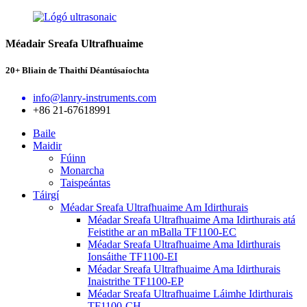
Méadair Sreafa Ultrafhuaime
20+ Bliain de Thaithí Déantúsaíochta
info@lanry-instruments.com
+86 21-67618991
Baile
Maidir
Fúinn
Monarcha
Taispeántas
Táirgí
Méadar Sreafa Ultrafhuaime Am Idirthurais
Méadar Sreafa Ultrafhuaime Ama Idirthurais atá
Feistithe ar an mBalla TF1100-EC
Méadar Sreafa Ultrafhuaime Ama Idirthurais
Ionsáithe TF1100-EI
Méadar Sreafa Ultrafhuaime Ama Idirthurais
Inaistrithe TF1100-EP
Méadar Sreafa Ultrafhuaime Láimhe Idirthurais
TF1100-CH