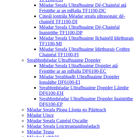
Méadar Sreafa Ultrafhuaime Dé-Chainéal atá
Feistithe ar an mBalla TF1100-DC
Cineál iontrála Méadar sreafa ultrasonaic dé-
chainéil TF1100-DI
Méadar Sreafa Ultrafhuaime Dé-Chainéal
Inaistrithe TF1100-DP
Méadar Sreafa Ultrafhuaime Ilchainéil Idirthurais
TF1100-MI
Méadar Sreafa Ultrafhuaime Idirthurais Ceithre
Chainéal TF1100-FI
Sreabhmhéadar Ultrafhuaime Doppler
Méadar Sreafa Ultrafhuaime Doppler atá
Feistithe ar an mBalla DF6100-EC
Méadar Sreabhadh Ultrafhuaime Doppler
Ionsáithe DF6100-EI
Sreabhmhéadar Ultrafhuaime Doppler Láimhe
DF6100-EH
Sreabhmhéadar Ultrafhuaime Doppler Inaistrithe
DF6100-EP
Méadar Sreafa Píopa Líonta go Páirteach
Méadar Uisce
Méadar Sreafa Cainéal Oscailte
Méadar Sreafa Leictreamaighnéadach
Méadar Teasa