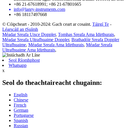
+86 21-67618991; +86 21-67801665
info@lanry-instruments.com
+86 18117497668
© Cóipcheart - 2010-2024: Gach ceart ar cosaint.
Táirgí Te
-
Léarscáil an tSuímh
Méadar Sreafa Uisce Doppler
,
Tomhas Sreafa Ama Idirthurais
,
Méadar Sreafa Ultrafhuaime Doppler
,
Brathadóir Sreafa Doppler
Ultrafhuaime
,
Méadar Sreafa Ama Idirthurais
,
Méadar Sreafa
Ultrafhuaime Ama Idirthurais
,
Seol Ríomhphost
Whatsapp
x
Seol do theachtaireacht chugainn:
English
Chinese
French
German
Portuguese
Spanish
Russian