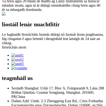
Tá breis agus 20 bliain de thaithí ag Lanry Instruments sa tionscal
méadair sreafa, agus tá ár dtáirgí onnmhairithe chuig breis agus 40
tír sa mhargadh domhanda.
liostáil lenár nuachtlitir
Le haghaidh fiosrúcháin faoinár dtáirgí nó faoinár liosta praghsanna,
fág chugainn é agus beimid i dteagmháil leat laistigh de 24 uair an
chloig.
fiosrúchán anois
teagmháil
us
Seoladh Shanghai: Urlár 17, Bloc A, Foirgneamh 9, Lána 288
Bóthar Qianfan, Ceantar Songjiang, Shanghai. 201600,
PRChina
Dalian Add: Uimh. 2-3 Zhengpeng East Rd., Crios Forbartha
Eacnamaíochta agus Teicneolaíochta, Dalian 116600, an tSín