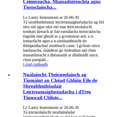
Ceimiceacha, Mianadóireachta agus
Tionsclaíocha...
Le Lanry Instruments ar 26-06-30
Tá sreabhmhéadair leictreamaighnéadacha ag éirí
níos mó agus níos mó mar theicneolaíocht
tomhais lárnach ar fud earnálacha tionsclaíocha
éagsúla mar gheall ar a gcruinneas ard, a n-
iontaofacht agus a n-oiriúnaitheacht do
thimpeallachtaí sreabhach casta. I gcórais uisce
bardasacha, úsáidtear go forleathan iad chun
monatóireacht a dhéanamh ar dháileadh uisce,
chun pumpáil...
Léigh tuilleadh
Nuálaíocht Theicneolaíoch ag
Tiomáint an Chéad Ghlúin Eile de
Shreabhmhéadair
Leictreamaighnéadacha i dTreo
Tionscail Chliste...
Le Lanry Instruments ar 26-06-30
Tá teicneolaíocht sreafaiméadar
leictreamaighnéadach ag dul faoi nuálaíocht