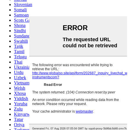
Slovenian
Somali
Samoan
Scots Gaelic
Shona
Sindhi
Sundanese
Swahili
Tajik
Tamil
Telugu
Thai
Ukrainian
Urdu
Uzbek
Vietnamese
Welsh
Xhosa
Yiddish
Yoruba
Zulu
Kinyarwanda
Tatar
Oriya
Turkmen