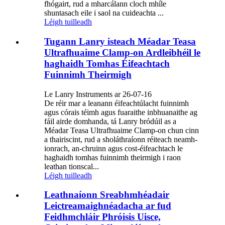
fhógairt, rud a mharcálann cloch mhíle
shuntasach eile i saol na cuideachta ...
Léigh tuilleadh
Tugann Lanry isteach Méadar Teasa
Ultrafhuaime Clamp-on Ardleibhéil le
haghaidh Tomhas Éifeachtach
Fuinnimh Theirmigh
Le Lanry Instruments ar 26-07-16
De réir mar a leanann éifeachtúlacht fuinnimh
agus córais téimh agus fuaraithe inbhuanaithe ag
fáil airde domhanda, tá Lanry bródúil as a
Méadar Teasa Ultrafhuaime Clamp-on chun cinn
a thairiscint, rud a sholáthraíonn réiteach neamh-
ionrach, an-chruinn agus cost-éifeachtach le
haghaidh tomhas fuinnimh theirmigh i raon
leathan tionscal...
Léigh tuilleadh
Leathnaíonn Sreabhmhéadair
Leictreamaighnéadacha ar fud
Feidhmchláir Phróisis Uisce,