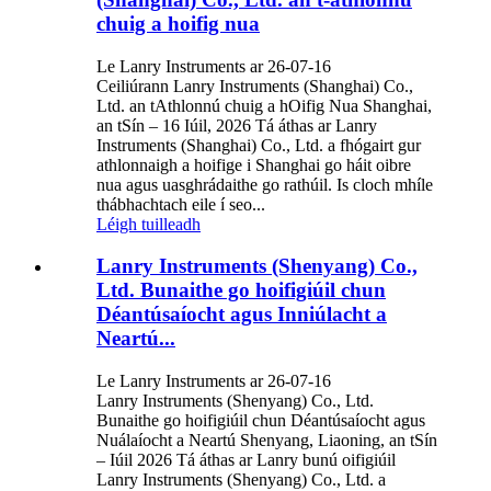
chuig a hoifig nua
Le Lanry Instruments ar 26-07-16
Ceiliúrann Lanry Instruments (Shanghai) Co.,
Ltd. an tAthlonnú chuig a hOifig Nua Shanghai,
an tSín – 16 Iúil, 2026 Tá áthas ar Lanry
Instruments (Shanghai) Co., Ltd. a fhógairt gur
athlonnaigh a hoifige i Shanghai go háit oibre
nua agus uasghrádaithe go rathúil. Is cloch mhíle
thábhachtach eile í seo...
Léigh tuilleadh
Lanry Instruments (Shenyang) Co.,
Ltd. Bunaithe go hoifigiúil chun
Déantúsaíocht agus Inniúlacht a
Neartú...
Le Lanry Instruments ar 26-07-16
Lanry Instruments (Shenyang) Co., Ltd.
Bunaithe go hoifigiúil chun Déantúsaíocht agus
Nuálaíocht a Neartú Shenyang, Liaoning, an tSín
– Iúil 2026 Tá áthas ar Lanry bunú oifigiúil
Lanry Instruments (Shenyang) Co., Ltd. a