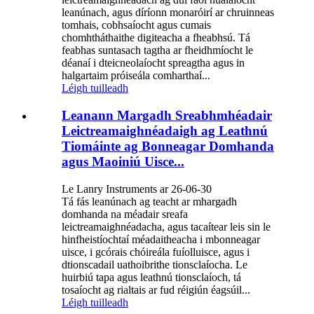
leanúnach, agus díríonn monaróirí ar chruinneas
tomhais, cobhsaíocht agus cumais
chomhtháthaithe digiteacha a fheabhsú. Tá
feabhas suntasach tagtha ar fheidhmíocht le
déanaí i dteicneolaíocht spreagtha agus in
halgartaim próiseála comharthaí...
Léigh tuilleadh
Leanann Margadh Sreabhmhéadair
Leictreamaighnéadaigh ag Leathnú
Tiomáinte ag Bonneagar Domhanda
agus Maoiniú Uisce...
Le Lanry Instruments ar 26-06-30
Tá fás leanúnach ag teacht ar mhargadh
domhanda na méadair sreafa
leictreamaighnéadacha, agus tacaítear leis sin le
hinfheistíochtaí méadaitheacha i mbonneagar
uisce, i gcórais chóireála fuíolluisce, agus i
dtionscadail uathoibrithe tionsclaíocha. Le
huirbiú tapa agus leathnú tionsclaíoch, tá
tosaíocht ag rialtais ar fud réigiún éagsúil...
Léigh tuilleadh