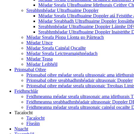
Méadar Sreafa Ultrafhuaime Idirthurais Ceithre C
Sreabhmhéadar Ultrafhuaime Doppler
Méadar Sreafa Ultrafhuaime Doppler atá Feistith
Méadar Sreabhadh Ultrafhuaime Doppler Ionsáit
Sreabhmhéadar Ultrafhuaime Doppler Láimhe D
Sreabhmhéadar Ultrafhuaime Doppler Inaistrithe
Méadar Sreafa Píopa Líonta go Páirteach
Méadar Uisce
Méadar Sreafa Cainéal Oscailte
Méadar Sreafa Leictreamaighnéadach
Méadar Teasa
Méadar Leibhéil
Prionsabal Oibre
Prionsabal oibre méadar sreafa ultrasonaic ama idirthurai
Prionsabal oibre sreabhadhmhéadair ultrasonaic Doppler
Prionsabal oibre méadar sreafa ultrasonaic Treoluas Limis
Feidhmchlár
Feidhmeanna méadar sreafa ultrasonaic ama idirthurais 
Feidhmeanna sreabhadhmhéadair ultrasonaic Doppler 
Feidhmeanna méadar sreafa ultrasonaic cainéal oscailt
Tacaíocht
Tacaíocht
Físeáin
Nuacht