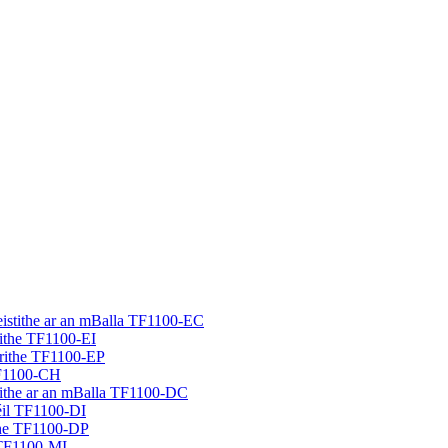
eistithe ar an mBalla TF1100-EC
áithe TF1100-EI
trithe TF1100-EP
TF1100-CH
tithe ar an mBalla TF1100-DC
néil TF1100-DI
ithe TF1100-DP
s TF1100-MI