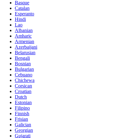
Basque
Catalan
Esperanto
Hindi
Lao
Albanian
Amharic
Armenian
Azerbaijani
Belarusian
Bengali
Bosnian
Bulgarian
Cebuano
Chichewa
Corsican
Croatian
Dutch
Estonian
Filipino
Finnish
Frisian
Galician
Georgian
Gujarati