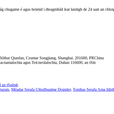
ág chugainn é agus beimid i dteagmháil leat laistigh de 24 uair an chloi
 Bóthar Qianfan, Ceantar Songjiang, Shanghai. 201600, PRChina
acnamaíochta agus Teicneolaíochta, Dalian 116600, an tSín
l an tSuímh
hurais
,
Méadar Sreafa Ultrafhuaime Doppler
,
Tomhas Sreafa Ama Idirt