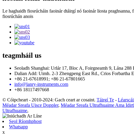
Le haghaidh fiosrúcháin faoinár dtáirgí nó faoinár liosta praghsanna, f
fiosrúchán anois
teagmháil
us
Seoladh Shanghai: Urlár 17, Bloc A, Foirgneamh 9, Lána 288
Dalian Add: Uimh. 2-3 Zhengpeng East Rd., Crios Forbartha E
+86 21-67618991; +86 21-67801665
info@lanry-instruments.com
+86 18117497668
© Cóipcheart - 2010-2024: Gach ceart ar cosaint.
Táirgí Te
-
Léarscái
Méadar Sreafa Uisce Doppler
,
Méadar Sreafa Ultrafhuaime Ama Idirt
Ultrafhuaime
,
Seol Ríomhphost
Whatsapp
x