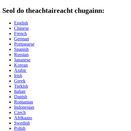
Seol do theachtaireacht chugainn:
English
Chinese
French
German
Portuguese
Spanish
Russian
Japanese
Korean
Arabic
Irish
Greek
Turkish
Italian
Danish
Romanian
Indonesian
Czech
Afrikaans
Swedish
Polish