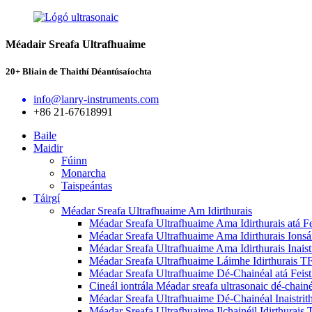
Méadair Sreafa Ultrafhuaime
20+ Bliain de Thaithí Déantúsaíochta
info@lanry-instruments.com
+86 21-67618991
Baile
Maidir
Fúinn
Monarcha
Taispeántas
Táirgí
Méadar Sreafa Ultrafhuaime Am Idirthurais
Méadar Sreafa Ultrafhuaime Ama Idirthurais atá F
Méadar Sreafa Ultrafhuaime Ama Idirthurais Ions
Méadar Sreafa Ultrafhuaime Ama Idirthurais Inais
Méadar Sreafa Ultrafhuaime Láimhe Idirthurais 
Méadar Sreafa Ultrafhuaime Dé-Chainéal atá Feis
Cineál iontrála Méadar sreafa ultrasonaic dé-chai
Méadar Sreafa Ultrafhuaime Dé-Chainéal Inaistr
Méadar Sreafa Ultrafhuaime Ilchainéil Idirthurai