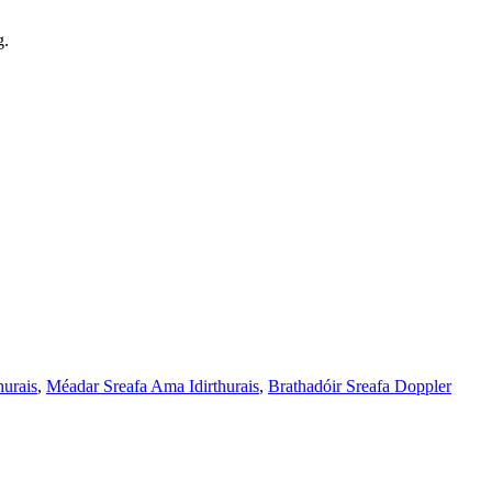
g.
hurais
,
Méadar Sreafa Ama Idirthurais
,
Brathadóir Sreafa Doppler