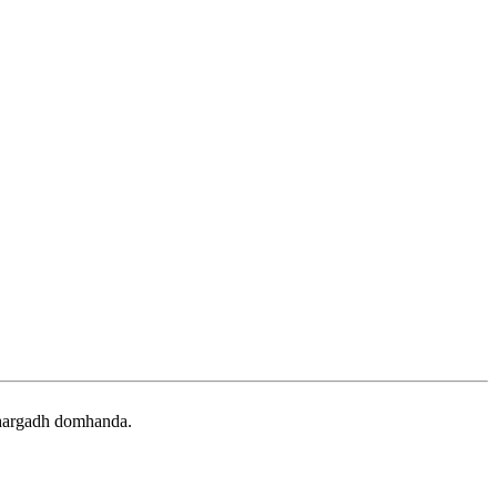
a mhargadh domhanda.