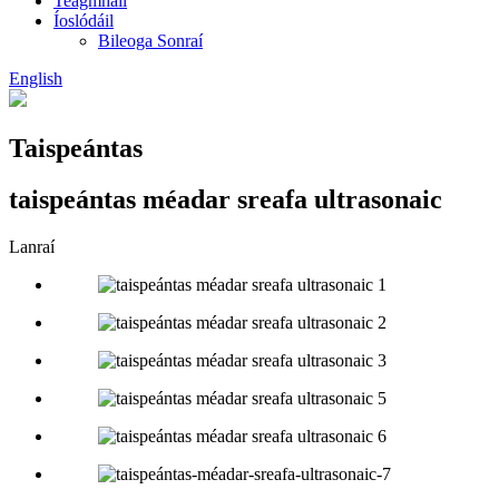
Teagmháil
Íoslódáil
Bileoga Sonraí
English
Taispeántas
taispeántas méadar sreafa ultrasonaic
Lanraí