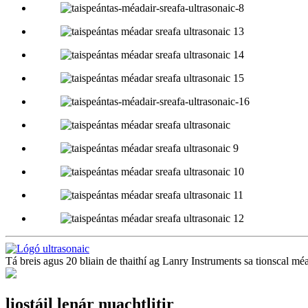
Tá breis agus 20 bliain de thaithí ag Lanry Instruments sa tionscal mé
liostáil lenár nuachtlitir