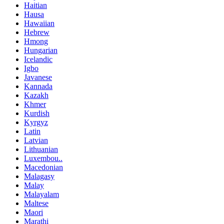
Haitian
Hausa
Hawaiian
Hebrew
Hmong
Hungarian
Icelandic
Igbo
Javanese
Kannada
Kazakh
Khmer
Kurdish
Kyrgyz
Latin
Latvian
Lithuanian
Luxembou..
Macedonian
Malagasy
Malay
Malayalam
Maltese
Maori
Marathi