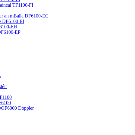
hainéal TF1100-FI
e ar an mBalla DF6100-EC
he DF6100-EI
F6100-EH
 DF6100-EP
s
téir
TF1100
DF6100
e DOF6000 Doppler