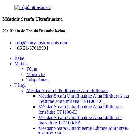
Méadair Sreafa Ultrafhuaime
20+ Bliain de Thaithí Déantúsaíochta
info@lanry-instruments.com
+86 21-67618991
Baile
Maidir
Fúinn
Monarcha
Taispeántas
Táirgí
Méadar Sreafa Ultrafhuaime Am Idirthurais
Méadar Sreafa Ultrafhuaime Ama Idirthurais atá
Feistithe ar an mBalla TF1100-EC
Méadar Sreafa Ultrafhuaime Ama Idirthurais
Ionsáithe TF1100-EI
Méadar Sreafa Ultrafhuaime Ama Idirthurais
Inaistrithe TF1100-EP
Méadar Sreafa Ultrafhuaime Láimhe Idirthurais
TF1100-CH