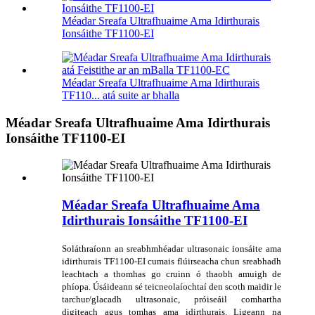
Méadar Sreafa Ultrafhuaime Ama Idirthurais
Ionsáithe TF1100-EI
Méadar Sreafa Ultrafhuaime Ama Idirthurais
TF110... atá suite ar bhalla
Méadar Sreafa Ultrafhuaime Ama Idirthurais
Ionsáithe TF1100-EI
Méadar Sreafa Ultrafhuaime Ama
Idirthurais Ionsáithe TF1100-EI
Soláthraíonn an sreabhmhéadar ultrasonaic ionsáite ama
idirthurais TF1100-EI cumais flúirseacha chun sreabhadh
leachtach a thomhas go cruinn ó thaobh amuigh de
phíopa. Úsáideann sé teicneolaíochtaí den scoth maidir le
tarchur/glacadh ultrasonaic, próiseáil comhartha
digiteach agus tomhas ama idirthurais. Ligeann na