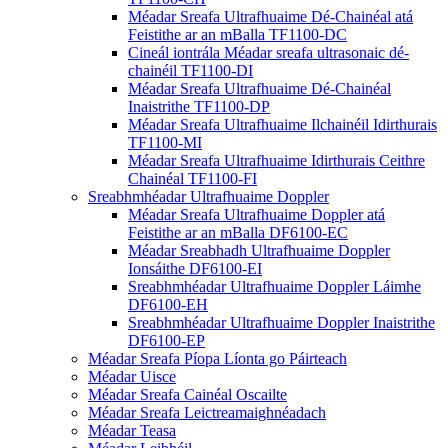
Méadar Sreafa Ultrafhuaime Dé-Chainéal atá
Feistithe ar an mBalla TF1100-DC
Cineál iontrála Méadar sreafa ultrasonaic dé-
chainéil TF1100-DI
Méadar Sreafa Ultrafhuaime Dé-Chainéal
Inaistrithe TF1100-DP
Méadar Sreafa Ultrafhuaime Ilchainéil Idirthurais
TF1100-MI
Méadar Sreafa Ultrafhuaime Idirthurais Ceithre
Chainéal TF1100-FI
Sreabhmhéadar Ultrafhuaime Doppler
Méadar Sreafa Ultrafhuaime Doppler atá
Feistithe ar an mBalla DF6100-EC
Méadar Sreabhadh Ultrafhuaime Doppler
Ionsáithe DF6100-EI
Sreabhmhéadar Ultrafhuaime Doppler Láimhe
DF6100-EH
Sreabhmhéadar Ultrafhuaime Doppler Inaistrithe
DF6100-EP
Méadar Sreafa Píopa Líonta go Páirteach
Méadar Uisce
Méadar Sreafa Cainéal Oscailte
Méadar Sreafa Leictreamaighnéadach
Méadar Teasa