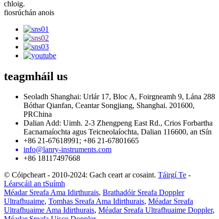
chloig.
fiosrúchán anois
teagmháil
us
Seoladh Shanghai: Urlár 17, Bloc A, Foirgneamh 9, Lána 288
Bóthar Qianfan, Ceantar Songjiang, Shanghai. 201600,
PRChina
Dalian Add: Uimh. 2-3 Zhengpeng East Rd., Crios Forbartha
Eacnamaíochta agus Teicneolaíochta, Dalian 116600, an tSín
+86 21-67618991; +86 21-67801665
info@lanry-instruments.com
+86 18117497668
© Cóipcheart - 2010-2024: Gach ceart ar cosaint.
Táirgí Te
-
Léarscáil an tSuímh
Méadar Sreafa Ama Idirthurais
,
Brathadóir Sreafa Doppler
Ultrafhuaime
,
Tomhas Sreafa Ama Idirthurais
,
Méadar Sreafa
Ultrafhuaime Ama Idirthurais
,
Méadar Sreafa Ultrafhuaime Doppler
,
Méadar Sreafa Uisce Doppler
,