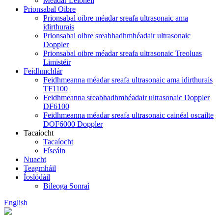
Méadar Leibhéil
Prionsabal Oibre
Prionsabal oibre méadar sreafa ultrasonaic ama
idirthurais
Prionsabal oibre sreabhadhmhéadair ultrasonaic
Doppler
Prionsabal oibre méadar sreafa ultrasonaic Treoluas
Limistéir
Feidhmchlár
Feidhmeanna méadar sreafa ultrasonaic ama idirthurais
TF1100
Feidhmeanna sreabhadhmhéadair ultrasonaic Doppler
DF6100
Feidhmeanna méadar sreafa ultrasonaic cainéal oscailte
DOF6000 Doppler
Tacaíocht
Tacaíocht
Físeáin
Nuacht
Teagmháil
Íoslódáil
Bileoga Sonraí
English