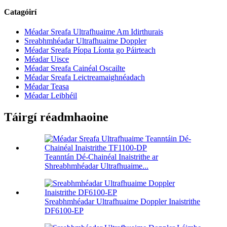
Catagóirí
Méadar Sreafa Ultrafhuaime Am Idirthurais
Sreabhmhéadar Ultrafhuaime Doppler
Méadar Sreafa Píopa Líonta go Páirteach
Méadar Uisce
Méadar Sreafa Cainéal Oscailte
Méadar Sreafa Leictreamaighnéadach
Méadar Teasa
Méadar Leibhéil
Táirgí réadmhaoine
Teanntán Dé-Chainéal Inaistrithe ar
Shreabhmhéadar Ultrafhuaime...
Sreabhmhéadar Ultrafhuaime Doppler Inaistrithe
DF6100-EP