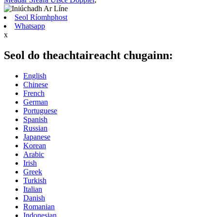
Seol Ríomhphost
Whatsapp
x
Seol do theachtaireacht chugainn:
English
Chinese
French
German
Portuguese
Spanish
Russian
Japanese
Korean
Arabic
Irish
Greek
Turkish
Italian
Danish
Romanian
Indonesian