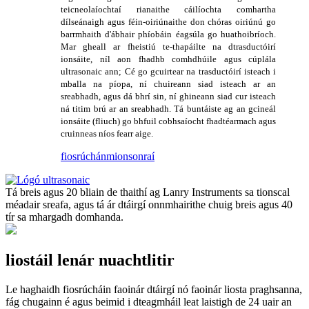
teicneolaíochtaí rianaithe cáilíochta comhartha
dílseánaigh agus féin-oiriúnaithe don chóras oiriúnú go
barrmhaith d'ábhair phíobáin éagsúla go huathoibríoch.
Mar gheall ar fheistiú te-thapáilte na dtrasductóirí
ionsáite, níl aon fhadhb comhdhúile agus cúplála
ultrasonaic ann; Cé go gcuirtear na trasductóirí isteach i
mballa na píopa, ní chuireann siad isteach ar an
sreabhadh, agus dá bhrí sin, ní ghineann siad cur isteach
ná titim brú ar an sreabhadh. Tá buntáiste ag an gcineál
ionsáite (fliuch) go bhfuil cobhsaíocht fhadtéarmach agus
cruinneas níos fearr aige.
fiosrúchán
mionsonraí
Tá breis agus 20 bliain de thaithí ag Lanry Instruments sa tionscal
méadair sreafa, agus tá ár dtáirgí onnmhairithe chuig breis agus 40
tír sa mhargadh domhanda.
liostáil lenár nuachtlitir
Le haghaidh fiosrúcháin faoinár dtáirgí nó faoinár liosta praghsanna,
fág chugainn é agus beimid i dteagmháil leat laistigh de 24 uair an