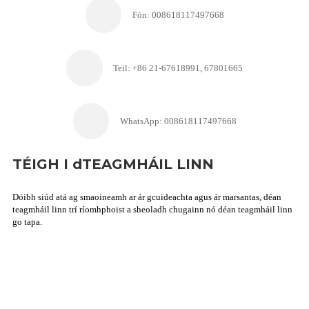
Fón: 008618117497668
Teil: +86 21-67618991, 67801665
WhatsApp: 008618117497668
TÉIGH I dTEAGMHÁIL LINN
Dóibh siúd atá ag smaoineamh ar ár gcuideachta agus ár marsantas, déan
teagmháil linn trí ríomhphoist a sheoladh chugainn nó déan teagmháil linn
go tapa.