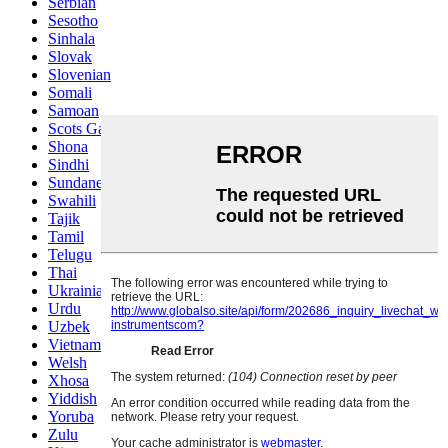
Serbian
Sesotho
Sinhala
Slovak
Slovenian
Somali
Samoan
Scots Gaelic
Shona
Sindhi
Sundanese
Swahili
Tajik
Tamil
Telugu
Thai
Ukrainian
Urdu
Uzbek
Vietnamese
Welsh
Xhosa
Yiddish
Yoruba
Zulu