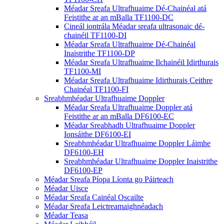
Méadar Sreafa Ultrafhuaime Dé-Chainéal atá
Feistithe ar an mBalla TF1100-DC
Cineál iontrála Méadar sreafa ultrasonaic dé-
chainéil TF1100-DI
Méadar Sreafa Ultrafhuaime Dé-Chainéal
Inaistrithe TF1100-DP
Méadar Sreafa Ultrafhuaime Ilchainéil Idirthurais
TF1100-MI
Méadar Sreafa Ultrafhuaime Idirthurais Ceithre
Chainéal TF1100-FI
Sreabhmhéadar Ultrafhuaime Doppler
Méadar Sreafa Ultrafhuaime Doppler atá
Feistithe ar an mBalla DF6100-EC
Méadar Sreabhadh Ultrafhuaime Doppler
Ionsáithe DF6100-EI
Sreabhmhéadar Ultrafhuaime Doppler Láimhe
DF6100-EH
Sreabhmhéadar Ultrafhuaime Doppler Inaistrithe
DF6100-EP
Méadar Sreafa Píopa Líonta go Páirteach
Méadar Uisce
Méadar Sreafa Cainéal Oscailte
Méadar Sreafa Leictreamaighnéadach
Méadar Teasa