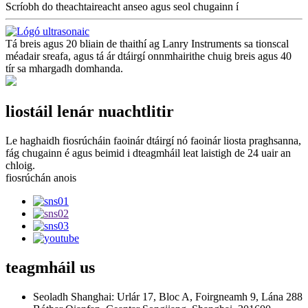
Scríobh do theachtaireacht anseo agus seol chugainn í
Tá breis agus 20 bliain de thaithí ag Lanry Instruments sa tionscal
méadair sreafa, agus tá ár dtáirgí onnmhairithe chuig breis agus 40
tír sa mhargadh domhanda.
liostáil lenár nuachtlitir
Le haghaidh fiosrúcháin faoinár dtáirgí nó faoinár liosta praghsanna,
fág chugainn é agus beimid i dteagmháil leat laistigh de 24 uair an
chloig.
fiosrúchán anois
teagmháil
us
Seoladh Shanghai: Urlár 17, Bloc A, Foirgneamh 9, Lána 288