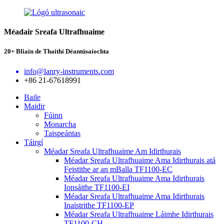
Méadair Sreafa Ultrafhuaime
20+ Bliain de Thaithí Déantúsaíochta
info@lanry-instruments.com
+86 21-67618991
Baile
Maidir
Fúinn
Monarcha
Taispeántas
Táirgí
Méadar Sreafa Ultrafhuaime Am Idirthurais
Méadar Sreafa Ultrafhuaime Ama Idirthurais atá
Feistithe ar an mBalla TF1100-EC
Méadar Sreafa Ultrafhuaime Ama Idirthurais
Ionsáithe TF1100-EI
Méadar Sreafa Ultrafhuaime Ama Idirthurais
Inaistrithe TF1100-EP
Méadar Sreafa Ultrafhuaime Láimhe Idirthurais
TF1100-CH