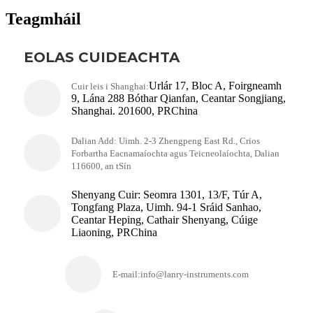
Teagmháil
EOLAS CUIDEACHTA
Urlár 17, Bloc A, Foirgneamh
Cuir leis i Shanghai:
9, Lána 288 Bóthar Qianfan, Ceantar Songjiang,
Shanghai. 201600, PRChina
Dalian Add: Uimh. 2-3 Zhengpeng East Rd., Crios
Forbartha Eacnamaíochta agus Teicneolaíochta, Dalian
116600, an tSín
Shenyang Cuir: Seomra 1301, 13/F, Túr A,
Tongfang Plaza, Uimh. 94-1 Sráid Sanhao,
Ceantar Heping, Cathair Shenyang, Cúige
Liaoning, PRChina
E-mail:info@lanry-instruments.com