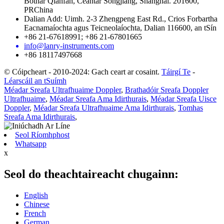
Bóthar Qianfan, Ceantar Songjiang, Shanghai. 201600,
PRChina
Dalian Add: Uimh. 2-3 Zhengpeng East Rd., Crios Forbartha
Eacnamaíochta agus Teicneolaíochta, Dalian 116600, an tSín
+86 21-67618991; +86 21-67801665
info@lanry-instruments.com
+86 18117497668
© Cóipcheart - 2010-2024: Gach ceart ar cosaint.
Táirgí Te
-
Léarscáil an tSuímh
Méadar Sreafa Ultrafhuaime Doppler
,
Brathadóir Sreafa Doppler
Ultrafhuaime
,
Méadar Sreafa Ama Idirthurais
,
Méadar Sreafa Uisce
Doppler
,
Méadar Sreafa Ultrafhuaime Ama Idirthurais
,
Tomhas
Sreafa Ama Idirthurais
,
Seol Ríomhphost
Whatsapp
x
Seol do theachtaireacht chugainn:
English
Chinese
French
German