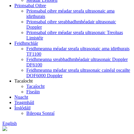
Méadar Leibhéil
Prionsabal Oibre
Prionsabal oibre méadar sreafa ultrasonaic ama
idirthurais
Prionsabal oibre sreabhadhmhéadair ultrasonaic
Doppler
Prionsabal oibre méadar sreafa ultrasonaic Treoluas
Limistéir
Feidhmchlár
Feidhmeanna méadar sreafa ultrasonaic ama idirthurais
TF1100
Feidhmeanna sreabhadhmhéadair ultrasonaic Doppler
DF6100
Feidhmeanna méadar sreafa ultrasonaic cainéal oscailte
DOF6000 Doppler
Tacaíocht
Tacaíocht
Físeáin
Nuacht
Teagmháil
Íoslódáil
Bileoga Sonraí
English